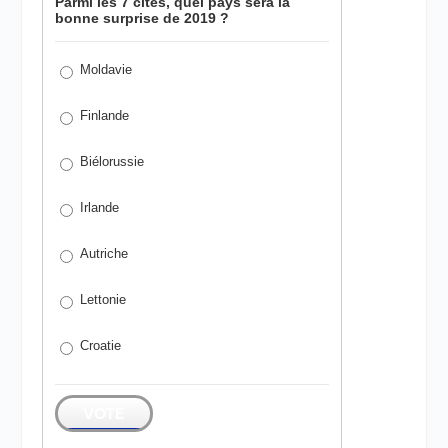
Parmi les 7 cités, quel pays sera la
bonne surprise de 2019 ?
Moldavie
Finlande
Biélorussie
Irlande
Autriche
Lettonie
Croatie
VOTE