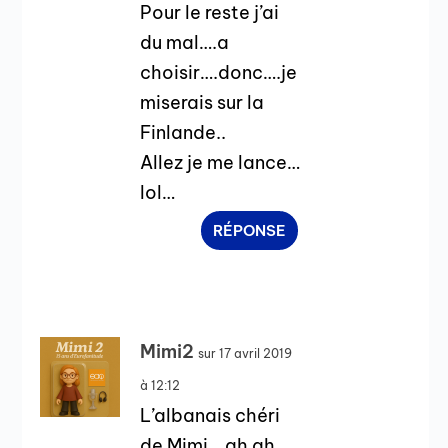
Pour le reste j’ai
du mal….a
choisir….donc….je
miserais sur la
Finlande..
Allez je me lance…
lol…
RÉPONSE
Mimi2
sur 17 avril 2019
à 12:12
L’albanais chéri
de Mimi… ah ah