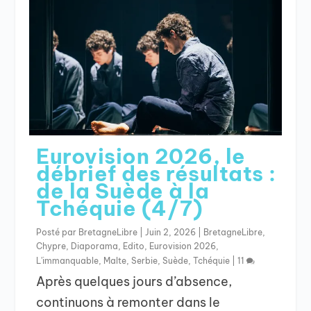
Eurovision 2026, le
débrief des résultats :
de la Suède à la
Tchéquie (4/7)
Posté par
BretagneLibre
|
Juin 2, 2026
|
BretagneLibre
,
Chypre
,
Diaporama
,
Edito
,
Eurovision 2026
,
L'immanquable
,
Malte
,
Serbie
,
Suède
,
Tchéquie
|
11
Après quelques jours d’absence,
continuons à remonter dans le