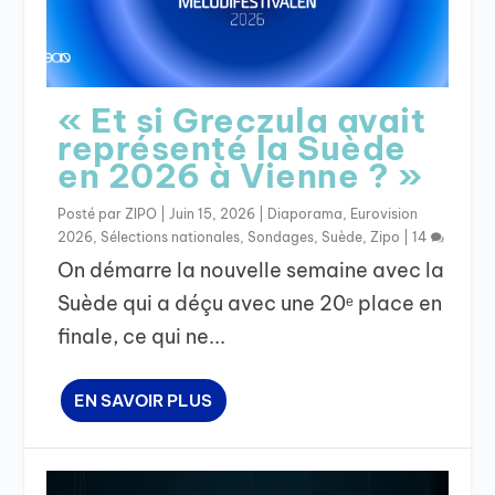
« Et si Greczula avait
représenté la Suède
en 2026 à Vienne ? »
Posté par
ZIPO
|
Juin 15, 2026
|
Diaporama
,
Eurovision
2026
,
Sélections nationales
,
Sondages
,
Suède
,
Zipo
|
14
On démarre la nouvelle semaine avec la
Suède qui a déçu avec une 20ᵉ place en
finale, ce qui ne...
EN SAVOIR PLUS