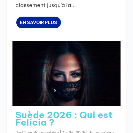
classement jusqu’à la...
EN SAVOIR PLUS
Suède 2026 : Qui est
Felicia ?
Posté par
BretagneLibre
|
Avr 26, 2026
|
BretagneLibre
,