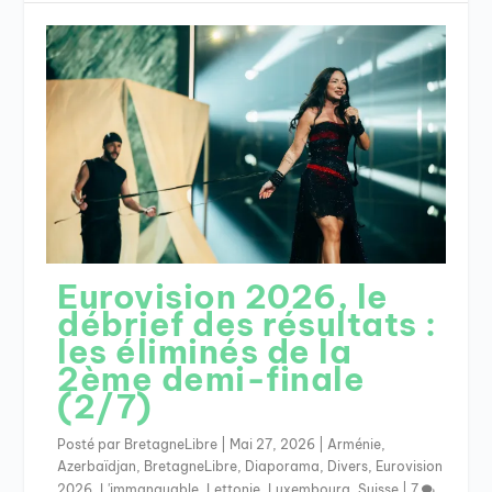
Eurovision 2026, le
débrief des résultats :
les éliminés de la
2ème demi-finale
(2/7)
Posté par
BretagneLibre
|
Mai 27, 2026
|
Arménie
,
Azerbaïdjan
,
BretagneLibre
,
Diaporama
,
Divers
,
Eurovision
2026
,
L'immanquable
,
Lettonie
,
Luxembourg
,
Suisse
|
7