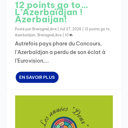
12 points go to…
L’Azerbaïdjan !
Azerbaijan!
Posté par
BretagneLibre
|
Juil 27, 2026
|
12 points go to
,
Azerbaïdjan
,
BretagneLibre
|
10
Autrefois pays phare du Concours,
l’Azerbaïdjan a perdu de son éclat à
l’Eurovision,...
EN SAVOIR PLUS