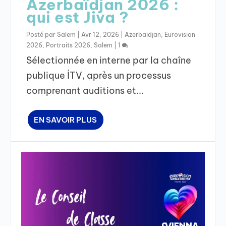
Azerbaïdjan 2026 :
qui est Jiva ?
Posté par
Salem
|
Avr 12, 2026
|
Azerbaïdjan
,
Eurovision
2026
,
Portraits 2026
,
Salem
|
1
Sélectionnée en interne par la chaîne
publique İTV, après un processus
comprenant auditions et...
EN SAVOIR PLUS