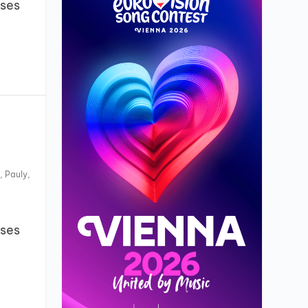
sses
,
Pauly
,
sses