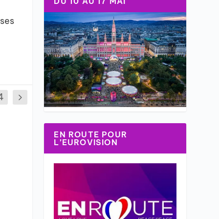
DU 10 AU 17 MAI
sses
4
EN ROUTE POUR
L’EUROVISION