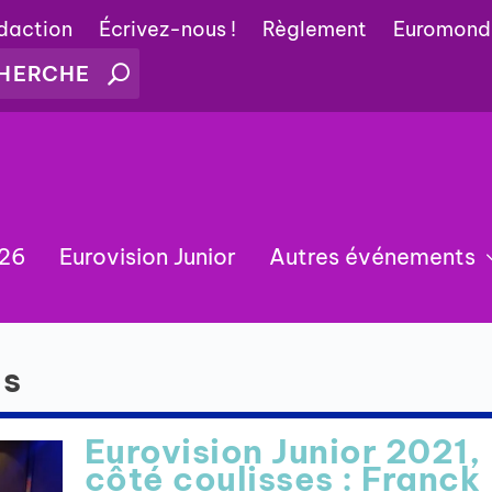
édaction
Écrivez-nous !
Règlement
Euromond
026
Eurovision Junior
Autres événements
es
Eurovision Junior 2021,
côté coulisses : Franck