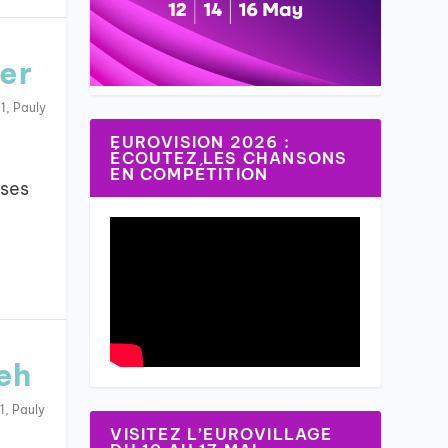
der
1
,
Pauly
EUROVISION 2026 :
ÉCOUTEZ LES CHANSONS
EN COMPÉTITION
sses
eh
1
,
Pauly
VISITEZ L’EUROVILLAGE