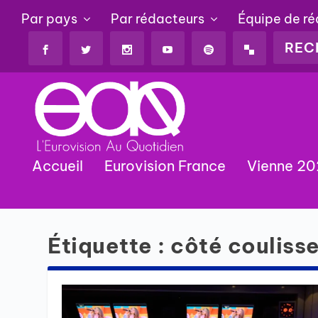
Par pays
Par rédacteurs
Équipe de r
Accueil
Eurovision France
Vienne 2
Étiquette :
côté couliss