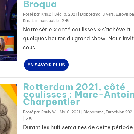
Broqua
Posté par
Kris.B
|
Déc 18, 2021
|
Diaporama
,
Divers
,
Eurovision
Kris
,
L'immanquable
|
2
Notre série « coté coulisses » s’achève à
quelques heures du grand show. Nous invi
sous...
EN SAVOIR PLUS
Rotterdam 2021, côté
coulisses : Marc-Antoi
Charpentier
Posté par
Pauly W.
|
Mai 6, 2021
|
Diaporama
,
Eurovision 2021
|
5
Durant les huit semaines de cette période