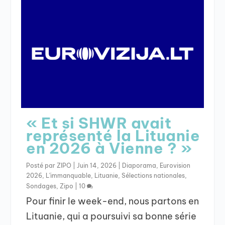
« Et si SHWR avait
représenté la Lituanie
en 2026 à Vienne ? »
Posté par
ZIPO
|
Juin 14, 2026
|
Diaporama
,
Eurovision
2026
,
L'immanquable
,
Lituanie
,
Sélections nationales
,
Sondages
,
Zipo
|
10
Pour finir le week-end, nous partons en
Lituanie, qui a poursuivi sa bonne série