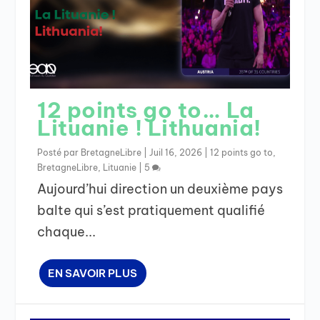
12 points go to… La
Lituanie ! Lithuania!
Posté par
BretagneLibre
|
Juil 16, 2026
|
12 points go to
,
BretagneLibre
,
Lituanie
|
5
Aujourd’hui direction un deuxième pays
balte qui s’est pratiquement qualifié
chaque...
EN SAVOIR PLUS