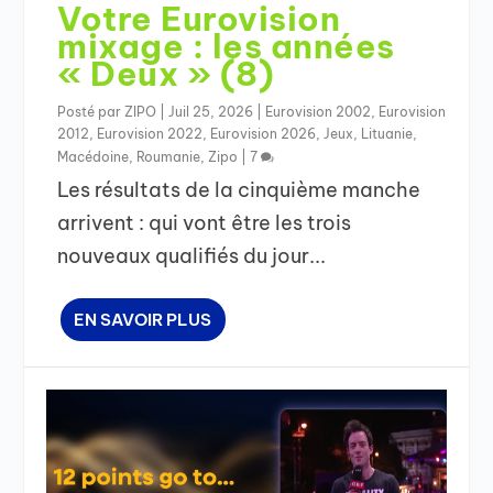
Votre Eurovision
mixage : les années
« Deux » (8)
Posté par
ZIPO
|
Juil 25, 2026
|
Eurovision 2002
,
Eurovision
2012
,
Eurovision 2022
,
Eurovision 2026
,
Jeux
,
Lituanie
,
Macédoine
,
Roumanie
,
Zipo
|
7
Les résultats de la cinquième manche
arrivent : qui vont être les trois
nouveaux qualifiés du jour...
EN SAVOIR PLUS