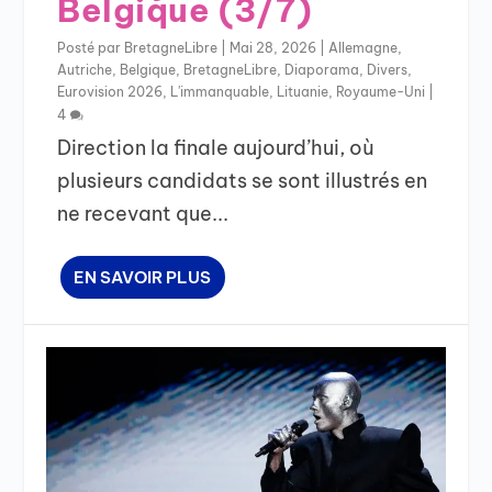
Belgique (3/7)
Posté par
BretagneLibre
|
Mai 28, 2026
|
Allemagne
,
Autriche
,
Belgique
,
BretagneLibre
,
Diaporama
,
Divers
,
Eurovision 2026
,
L'immanquable
,
Lituanie
,
Royaume-Uni
|
4
Direction la finale aujourd’hui, où
plusieurs candidats se sont illustrés en
ne recevant que...
EN SAVOIR PLUS