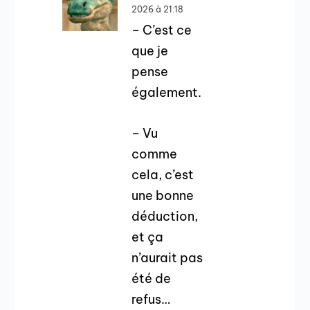
2026 à 21:18
– C’est ce
que je
pense
également.
– Vu
comme
cela, c’est
une bonne
déduction,
et ça
n’aurait pas
été de
refus…