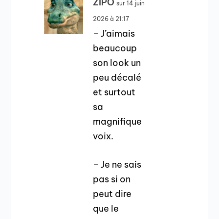
ZIPO
sur 14 juin
2026 à 21:17
– J’aimais
beaucoup
son look un
peu décalé
et surtout
sa
magnifique
voix.
– Je ne sais
pas si on
peut dire
que le