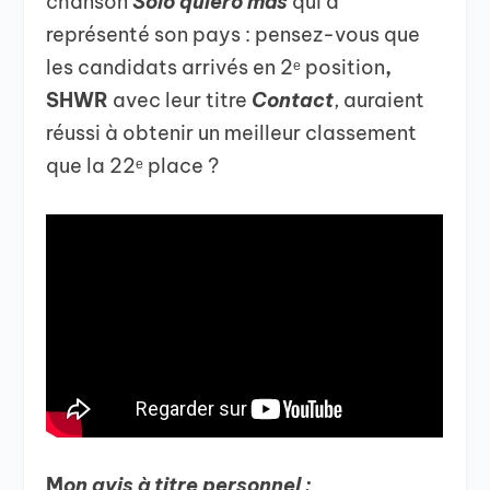
chanson
Sólo quiero más
qui a
représenté son pays : pensez-vous que
les candidats arrivés en 2ᵉ position
,
SHWR
avec leur titre
Contact
, auraient
réussi à obtenir un meilleur classement
que la 22ᵉ place ?
M
on avis à titre personnel :