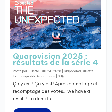
Quorovision 2025 :
résultats de la série 4
Posté par
Juliette
|
Juil 24, 2025
|
Diaporama
,
Juliette
,
L'immanquable
,
Quorovision
|
8
Ça y est ! Ça y est! Après comptage et
recomptage des votes… we have a
result ! La demi fut...