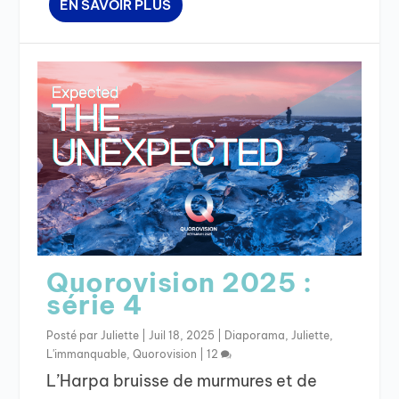
EN SAVOIR PLUS
Quorovision 2025 :
série 4
Posté par
Juliette
|
Juil 18, 2025
|
Diaporama
,
Juliette
,
L'immanquable
,
Quorovision
|
12
L’Harpa bruisse de murmures et de