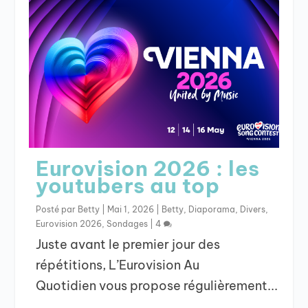
Eurovision 2026 : les
youtubers au top
Posté par
Betty
|
Mai 1, 2026
|
Betty
,
Diaporama
,
Divers
,
Eurovision 2026
,
Sondages
|
4
Juste avant le premier jour des
répétitions, L’Eurovision Au
Quotidien vous propose régulièrement...