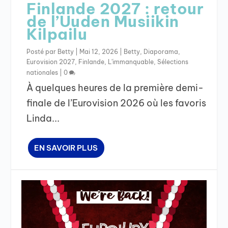
Finlande 2027 : retour
de l’Uuden Musiikin
Kilpailu
Posté par
Betty
|
Mai 12, 2026
|
Betty
,
Diaporama
,
Eurovision 2027
,
Finlande
,
L'immanquable
,
Sélections
nationales
|
0
À quelques heures de la première demi-
finale de l’Eurovision 2026 où les favoris
Linda...
EN SAVOIR PLUS