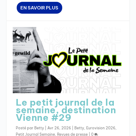
EN SAVOIR PLUS
Le petit journal de la
semaine, destination
Vienne #29
Posté par
Betty
|
Avr 26, 2026
|
Betty
,
Eurovision 2026
,
Petit Journal Semaine
,
Revues de presse
|
0