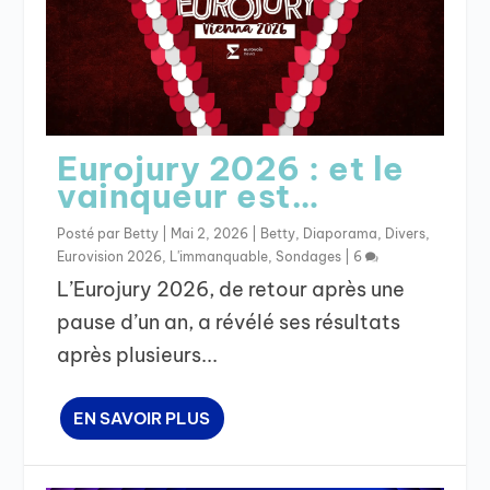
Eurojury 2026 : et le
vainqueur est…
Posté par
Betty
|
Mai 2, 2026
|
Betty
,
Diaporama
,
Divers
,
Eurovision 2026
,
L'immanquable
,
Sondages
|
6
L’Eurojury 2026, de retour après une
pause d’un an, a révélé ses résultats
après plusieurs...
EN SAVOIR PLUS