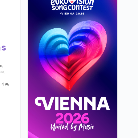
:
ns
an
,
ce
,
|
4