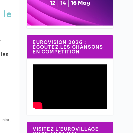
 le
,
EUROVISION 2026 :
ÉCOUTEZ LES CHANSONS
EN COMPÉTITION
 les
Junior
,
VISITEZ L’EUROVILLAGE