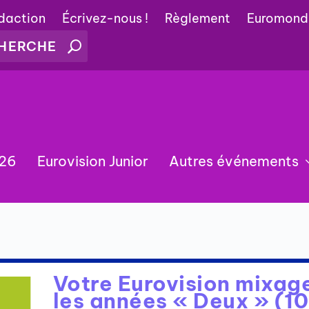
édaction
Écrivez-nous !
Règlement
Euromond
026
Eurovision Junior
Autres événements
Votre Eurovision mixage
les années « Deux » (10