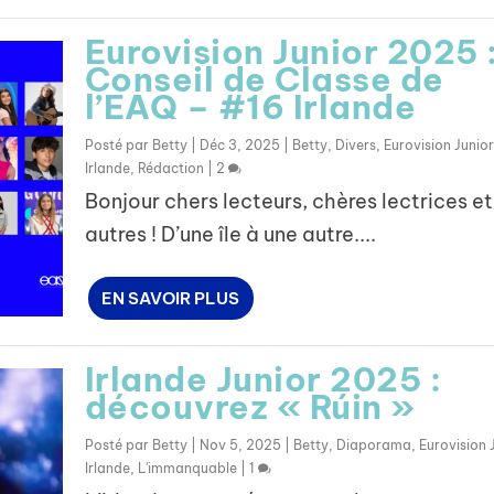
Eurovision Junior 2025 :
Conseil de Classe de
l’EAQ – #16 Irlande
Posté par
Betty
|
Déc 3, 2025
|
Betty
,
Divers
,
Eurovision Junior
Irlande
,
Rédaction
|
2
Bonjour chers lecteurs, chères lectrices et
autres ! D’une île à une autre....
EN SAVOIR PLUS
Irlande Junior 2025 :
découvrez « Rúin »
Posté par
Betty
|
Nov 5, 2025
|
Betty
,
Diaporama
,
Eurovision 
Irlande
,
L'immanquable
|
1