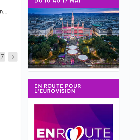
DU 10 AU 17 MAI
...
37
EN ROUTE POUR
L’EUROVISION