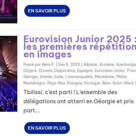
EN SAVOIR PLUS
Eurovision Junior 2025 
les premières répétitio
en images
Posté par
Rémi P.
|
Déc 8, 2025
|
Albanie
,
Arménie
,
Azerbaïdj
Chypre
,
Croatie
,
Diaporama
,
Espagne
,
Eurovision Junior
,
Fran
Géorgie
,
Irlande
,
Italie
,
L'immanquable
,
Macédoine
,
Malte
,
Monténégro
,
Pays-Bas
,
Pologne
,
Portugal
,
Rémi
,
Saint-Marin
Tbilissi, c’est parti ! L’ensemble des
délégations ont atterri en Géorgie et pris
part...
EN SAVOIR PLUS