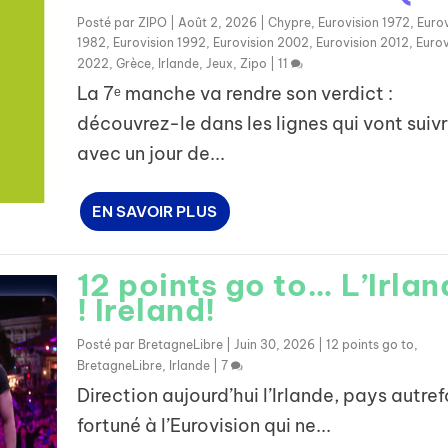
Posté par
ZIPO
|
Août 2, 2026
|
Chypre
,
Eurovision 1972
,
Eurov
1982
,
Eurovision 1992
,
Eurovision 2002
,
Eurovision 2012
,
Eurov
2022
,
Grèce
,
Irlande
,
Jeux
,
Zipo
|
11
La 7ᵉ manche va rendre son verdict :
découvrez-le dans les lignes qui vont suiv
avec un jour de...
EN SAVOIR PLUS
12 points go to… L’Irla
! Ireland!
Posté par
BretagneLibre
|
Juin 30, 2026
|
12 points go to
,
BretagneLibre
,
Irlande
|
7
Direction aujourd’hui l’Irlande, pays autref
fortuné à l’Eurovision qui ne...