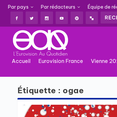
Par pays
Par rédacteurs
Équipe de r
Accueil
Eurovision France
Vienne 2
Étiquette :
ogae