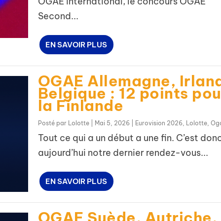
OGAE international, le concours OGAE
Second...
EN SAVOIR PLUS
OGAE Allemagne, Irlan
Belgique : 12 points pou
la Finlande
Posté par
Lolotte
|
Mai 5, 2026
|
Eurovision 2026
,
Lolotte
,
Og
Tout ce qui a un début a une fin. C’est don
aujourd’hui notre dernier rendez-vous...
EN SAVOIR PLUS
OGAE Suède, Autriche,