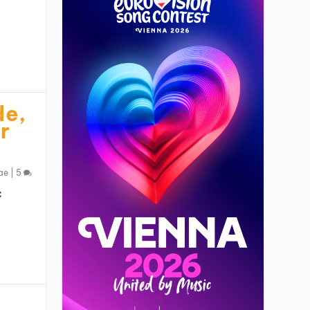
de,
r
ae
|
5
c