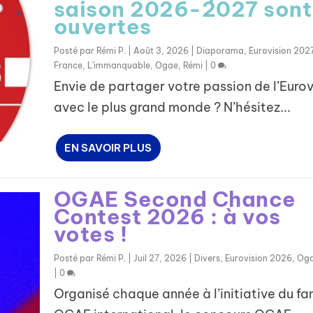
saison 2026-2027 sont
ouvertes
Posté par
Rémi P.
|
Août 3, 2026
|
Diaporama
,
Eurovision 202
France
,
L'immanquable
,
Ogae
,
Rémi
|
0
Envie de partager votre passion de l’Eurov
avec le plus grand monde ? N’hésitez...
EN SAVOIR PLUS
OGAE Second Chance
Contest 2026 : à vos
votes !
Posté par
Rémi P.
|
Juil 27, 2026
|
Divers
,
Eurovision 2026
,
Og
|
0
Organisé chaque année à l’initiative du fa