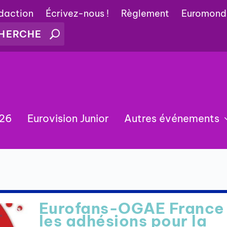
édaction
Écrivez-nous !
Règlement
Euromond
026
Eurovision Junior
Autres événements
Eurofans-OGAE France 
les adhésions pour la