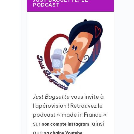
JUST BAGUETTE, LE
PODCAST
Just Baguette
vous invite à
l’apérovision ! Retrouvez le
podcast « made in France »
sur
, ainsi
son compte Instagram
que
sa chaîne Youtube.