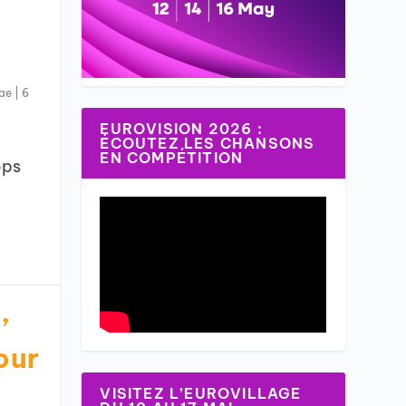
ae
|
6
EUROVISION 2026 :
ÉCOUTEZ LES CHANSONS
EN COMPÉTITION
ops
,
our
VISITEZ L’EUROVILLAGE