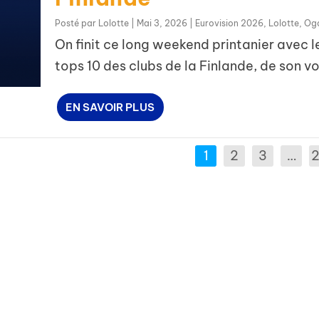
Posté par
Lolotte
|
Mai 3, 2026
|
Eurovision 2026
,
Lolotte
,
Og
On finit ce long weekend printanier avec l
tops 10 des clubs de la Finlande, de son voi
EN SAVOIR PLUS
1
2
3
…