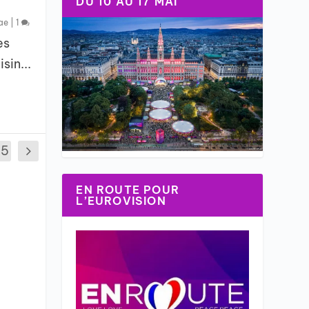
DU 10 AU 17 MAI
ae
|
1
es
sin...
25
EN ROUTE POUR
L’EUROVISION