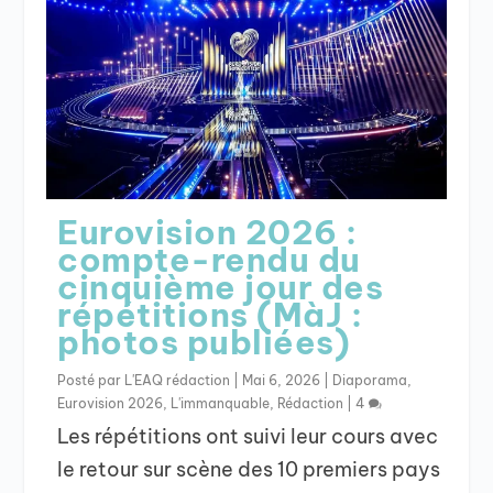
Eurovision 2026 :
compte-rendu du
cinquième jour des
répétitions (MàJ :
photos publiées)
Posté par
L'EAQ rédaction
|
Mai 6, 2026
|
Diaporama
,
Eurovision 2026
,
L'immanquable
,
Rédaction
|
4
Les répétitions ont suivi leur cours avec
le retour sur scène des 10 premiers pays