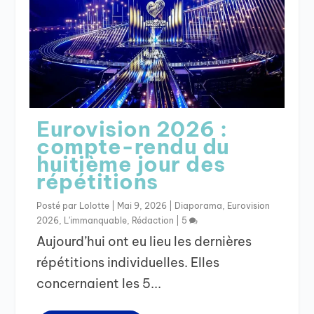
Eurovision 2026 :
compte-rendu du
huitième jour des
répétitions
Posté par
Lolotte
|
Mai 9, 2026
|
Diaporama
,
Eurovision
2026
,
L'immanquable
,
Rédaction
|
5
Aujourd’hui ont eu lieu les dernières
répétitions individuelles. Elles
concernaient les 5...