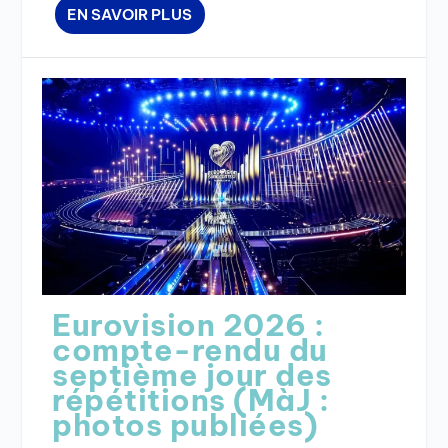
EN SAVOIR PLUS
Eurovision 2026 :
compte-rendu du
septième jour des
répétitions (MàJ :
photos publiées)