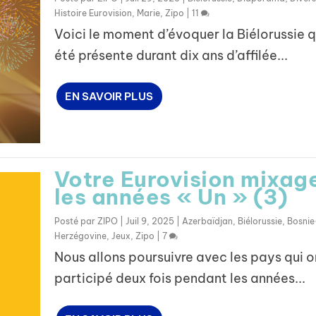
Histoire Eurovision
,
Marie
,
Zipo
|
11
Voici le moment d’évoquer la Biélorussie q
été présente durant dix ans d’affilée...
EN SAVOIR PLUS
Votre Eurovision mixage
les années « Un » (3)
Posté par
ZIPO
|
Juil 9, 2025
|
Azerbaïdjan
,
Biélorussie
,
Bosnie
Herzégovine
,
Jeux
,
Zipo
|
7
Nous allons poursuivre avec les pays qui o
participé deux fois pendant les années...