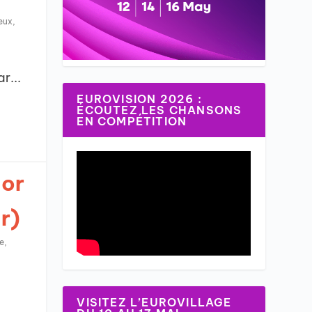
eux
,
r...
EUROVISION 2026 :
ÉCOUTEZ LES CHANSONS
EN COMPÉTITION
ior
r)
e
,
VISITEZ L’EUROVILLAGE