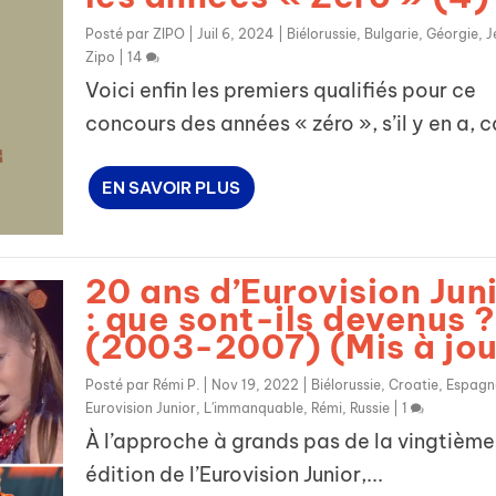
Posté par
ZIPO
|
Juil 6, 2024
|
Biélorussie
,
Bulgarie
,
Géorgie
,
J
Zipo
|
14
Voici enfin les premiers qualifiés pour ce
concours des années « zéro », s’il y en a, ca
EN SAVOIR PLUS
20 ans d’Eurovision Jun
: que sont-ils devenus ?
(2003-2007) (Mis à jou
Posté par
Rémi P.
|
Nov 19, 2022
|
Biélorussie
,
Croatie
,
Espagn
Eurovision Junior
,
L'immanquable
,
Rémi
,
Russie
|
1
À l’approche à grands pas de la vingtième
édition de l’Eurovision Junior,...