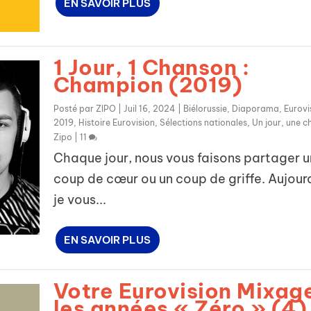
EN SAVOIR PLUS
1 Jour, 1 Chanson :
Champion (2019)
Posté par
ZIPO
|
Juil 16, 2024
|
Biélorussie
,
Diaporama
,
Eurovi
2019
,
Histoire Eurovision
,
Sélections nationales
,
Un jour, une 
Zipo
|
11
Chaque jour, nous vous faisons partager u
coup de cœur ou un coup de griffe. Aujour
je vous...
EN SAVOIR PLUS
Votre Eurovision Mixage
les années « Zéro » (4)