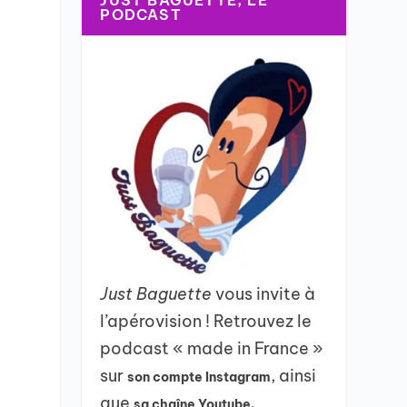
JUST BAGUETTE, LE
PODCAST
Just Baguette
vous invite à
l’apérovision ! Retrouvez le
podcast « made in France »
sur
, ainsi
son compte Instagram
que
sa chaîne Youtube.