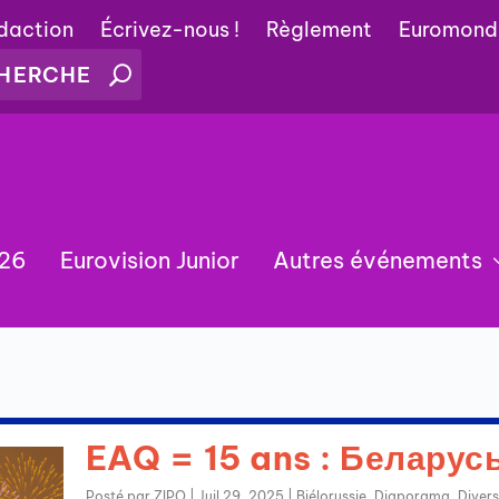
édaction
Écrivez-nous !
Règlement
Euromond
026
Eurovision Junior
Autres événements
EAQ = 15 ans : Беларус
Posté par
ZIPO
|
Juil 29, 2025
|
Biélorussie
,
Diaporama
,
Divers