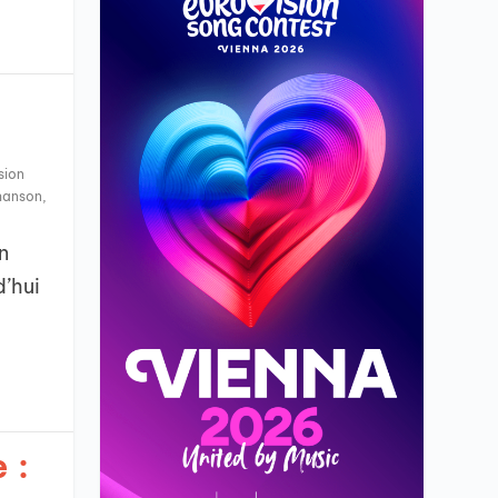
sion
chanson
,
n
d’hui
 :