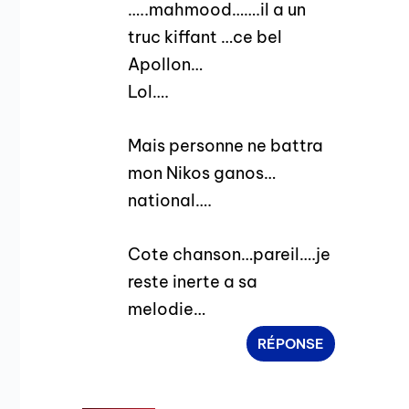
…..mahmood…….il a un
truc kiffant …ce bel
Apollon…
Lol….
Mais personne ne battra
mon Nikos ganos…
national….
Cote chanson…pareil….je
reste inerte a sa
melodie…
RÉPONSE