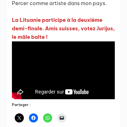
Percer comme artiste dans mon pays.
La Lituanie participe à la deuxième
demi-finale. Amis suisses, votez Jurijus,
le mâle balte !
Partager :