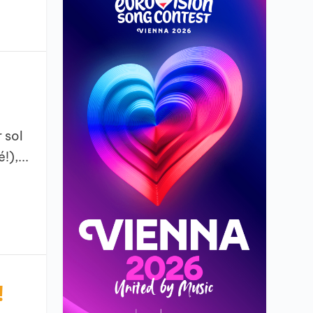
 sol
),...
!