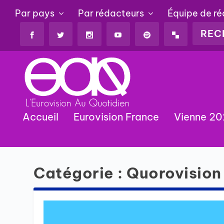
Par pays
Par rédacteurs
Équipe de r
Accueil
Eurovision France
Vienne 2
Catégorie :
Quorovision