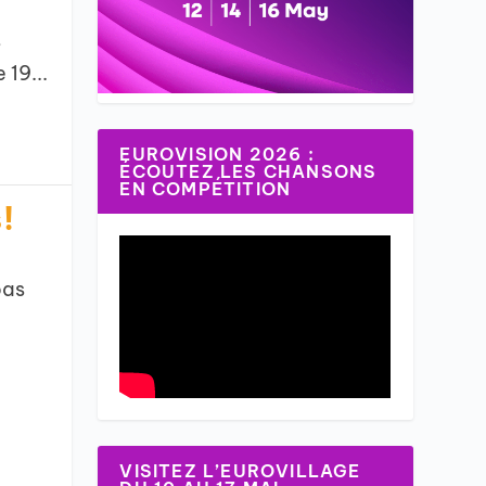
s
 19...
EUROVISION 2026 :
ÉCOUTEZ LES CHANSONS
EN COMPÉTITION
!
pas
VISITEZ L’EUROVILLAGE