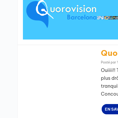
Quor
Posté par
Ouiiii!!
plus dr
tranqui
Concour
EN SA