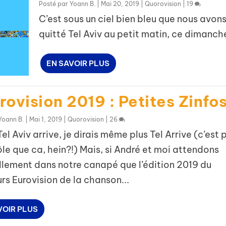
Posté par
Yoann B.
|
Mai 20, 2019
|
Quorovision
|
19
C’est sous un ciel bien bleu que nous avon
quitté Tel Aviv au petit matin, ce dimanche
EN SAVOIR PLUS
ovision 2019 : Petites Zinfos
Yoann B.
|
Mai 1, 2019
|
Quorovision
|
26
 Tel Aviv arrive, je dirais même plus Tel Arrive (c’est 
ôle que ca, hein?!) Mais, si André et moi attendons
llement dans notre canapé que l’édition 2019 du
s Eurovision de la chanson...
VOIR PLUS