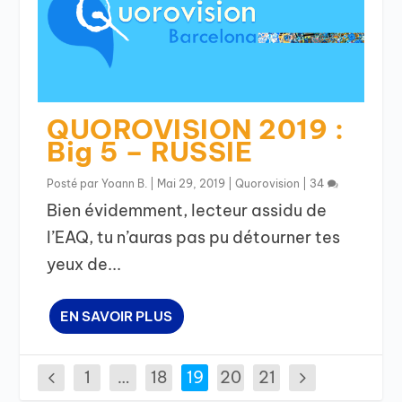
QUOROVISION 2019 :
Big 5 – RUSSIE
Posté par
Yoann B.
|
Mai 29, 2019
|
Quorovision
|
34
Bien évidemment, lecteur assidu de
l’EAQ, tu n’auras pas pu détourner tes
yeux de...
EN SAVOIR PLUS
1
…
18
19
20
21