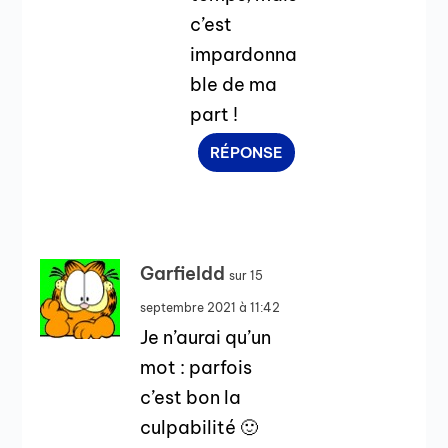
c’est
impardonna
ble de ma
part !
RÉPONSE
Garfieldd
sur 15
septembre 2021 à 11:42
Je n’aurai qu’un
mot : parfois
c’est bon la
culpabilité 🙂