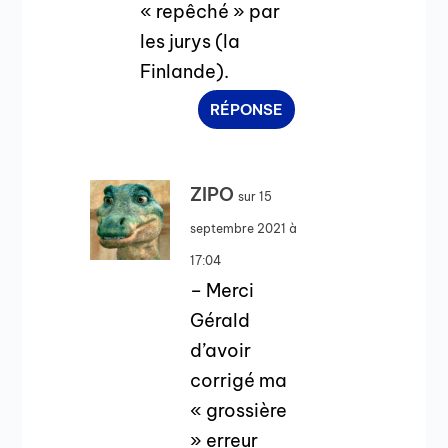
« repêché » par
les jurys (la
Finlande).
RÉPONSE
ZIPO
sur 15
septembre 2021 à
17:04
– Merci
Gérald
d’avoir
corrigé ma
« grossière
» erreur