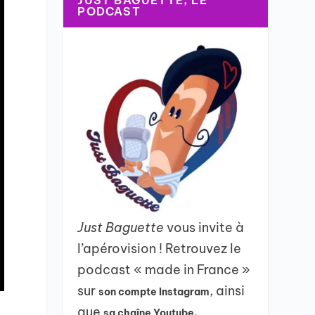
JUST BAGUETTE, LE
PODCAST
Just Baguette
vous invite à
l’apérovision ! Retrouvez le
podcast « made in France »
sur
, ainsi
son compte Instagram
que
sa chaîne Youtube.