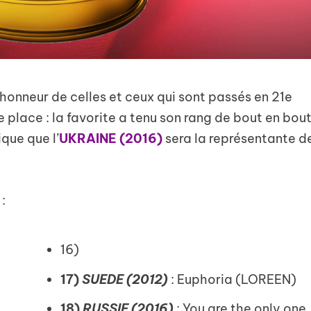
’honneur de celles et ceux qui sont passés en 21e
 place : la favorite a tenu son rang de bout en bou
ique que l’
UKRAINE (2016)
sera la représentante d
 :
16)
17)
SUEDE (2012)
: Euphoria (LOREEN)
18)
RUSSIE (2016)
: You are the only one