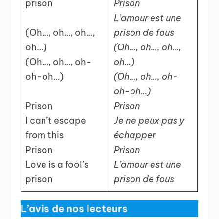
prison
Prison
L’amour est une
(Oh…, oh…, oh…,
prison de fous
oh…)
(Oh…, oh…, oh…,
(Oh…, oh…, oh-
oh…)
oh-oh…)
(Oh…, oh…, oh-
oh-oh…)
Prison
Prison
I can’t escape
Je ne peux pas y
from this
échapper
Prison
Prison
Love is a fool’s
L’amour est une
prison
prison de fous
L’avis de nos lecteurs