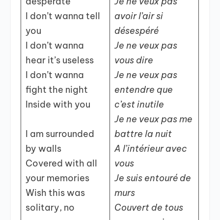
desperate
Je ne veux pas
I don’t wanna tell
avoir l’air si
you
désespéré
I don’t wanna
Je ne veux pas
hear it’s useless
vous dire
I don’t wanna
Je ne veux pas
fight the night
entendre que
Inside with you
c’est inutile
Je ne veux pas me
I am surrounded
battre la nuit
by walls
A l’intérieur avec
Covered with all
vous
your memories
Je suis entouré de
Wish this was
murs
solitary, no
Couvert de tous