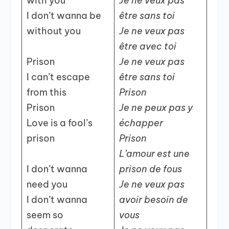
with you
Je ne veux pas
I don’t wanna be
être sans toi
without you
Je ne veux pas
être avec toi
Prison
Je ne veux pas
I can’t escape
être sans toi
from this
Prison
Prison
Je ne peux pas y
Love is a fool’s
échapper
prison
Prison
L’amour est une
I don’t wanna
prison de fous
need you
Je ne veux pas
I don’t wanna
avoir besoin de
seem so
vous