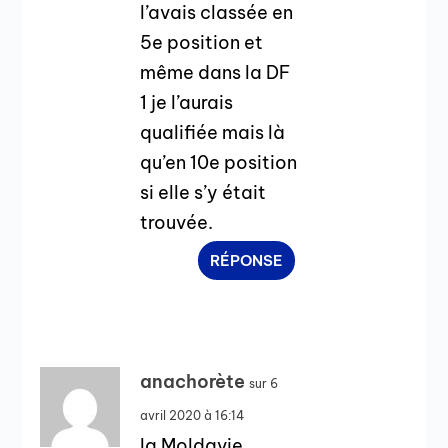
l’avais classée en
5e position et
même dans la DF
1 je l’aurais
qualifiée mais là
qu’en 10e position
si elle s’y était
trouvée.
RÉPONSE
anachorète
sur 6
avril 2020 à 16:14
la Moldavie