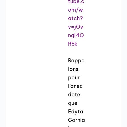
tube.c
om/w
atch?
v=jOv
nqI4O
R8k
Rappe
lons,
pour
l’anec
dote,
que
Edyta
Gornia