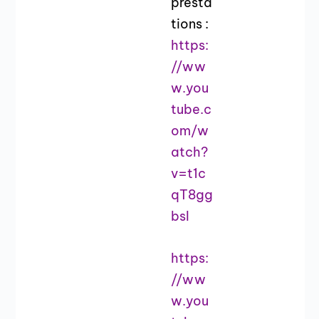
presta
tions :
https:
//ww
w.you
tube.c
om/w
atch?
v=t1c
qT8gg
bsI
https:
//ww
w.you