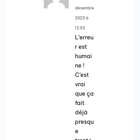
décembre
2023 à
12:53
L’erreu
r est
humai
ne !
C’est
vrai
que ça
fait
déjà
presqu
e