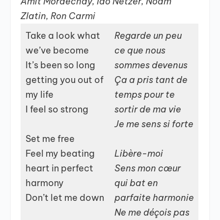
Amit Mordechay, Ido Netzer, Noam
Zlatin, Ron Carmi
Take a look what
Regarde un peu
we’ve become
ce que nous
It’s been so long
sommes devenus
getting you out of
Ça a pris tant de
my life
temps pour te
I feel so strong
sortir de ma vie
Je me sens si forte
Set me free
Feel my beating
Libère-moi
heart in perfect
Sens mon cœur
harmony
qui bat en
Don’t let me down
parfaite harmonie
Ne me déçois pas