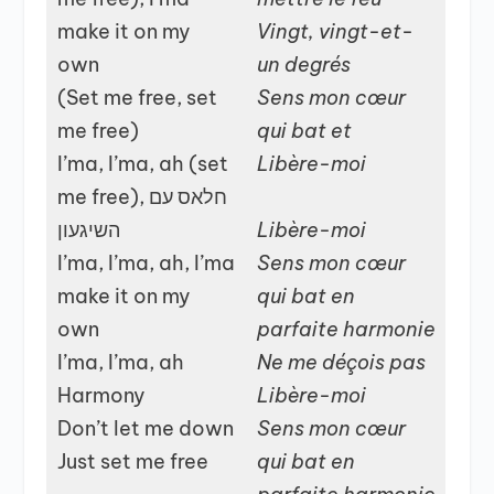
make it on my
Vingt, vingt-et-
own
un degrés
(Set me free, set
Sens mon cœur
me free)
qui bat et
I’ma, I’ma, ah (set
Libère-moi
me free), חלאס עם
השיגעון
Libère-moi
I’ma, I’ma, ah, I’ma
Sens mon cœur
make it on my
qui bat en
own
parfaite harmonie
I’ma, I’ma, ah
Ne me déçois pas
Harmony
Libère-moi
Don’t let me down
Sens mon cœur
Just set me free
qui bat en