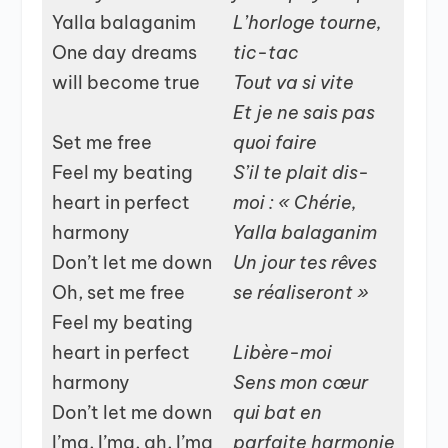
Yalla balaganim
L’horloge tourne,
One day dreams
tic-tac
will become true
Tout va si vite
Et je ne sais pas
Set me free
quoi faire
Feel my beating
S’il te plait dis-
heart in perfect
moi : « Chérie,
harmony
Yalla balaganim
Don’t let me down
Un jour tes rêves
Oh, set me free
se réaliseront »
Feel my beating
heart in perfect
Libère-moi
harmony
Sens mon cœur
Don’t let me down
qui bat en
I’ma, I’ma, ah, I’ma
parfaite harmonie