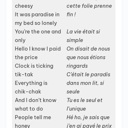
cheesy
cette folie prenne
It was paradise in
fin !
my bed so lonely
You’re the one and
La vie était si
only
simple
Hello I know I paid
On disait de nous
the price
que nous étions
Clock is ticking
ringards
tik-tak
C’était le paradis
Everything is
dans mon lit, si
chik-chak
seule
And I don’t know
Tu es le seul et
what to do
l’unique
People tell me
Hé ho, je sais que
honey
j’en ai payé le prix