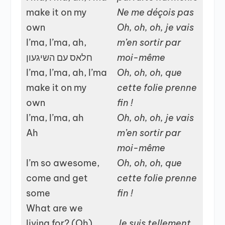
make it on my
Ne me déçois pas
own
Oh, oh, oh, je vais
I’ma, I’ma, ah,
m’en sortir par
חלאס עם השיגעון
moi-même
I’ma, I’ma, ah, I’ma
Oh, oh, oh, que
make it on my
cette folie prenne
own
fin !
I’ma, I’ma, ah
Oh, oh, oh, je vais
Ah
m’en sortir par
moi-même
I’m so awesome,
Oh, oh, oh, que
come and get
cette folie prenne
some
fin !
What are we
living for? (Oh)
Je suis tellement