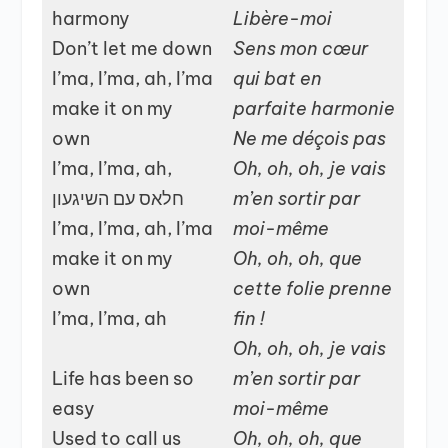
harmony
Libère-moi
Don’t let me down
Sens mon cœur
I’ma, I’ma, ah, I’ma
qui bat en
make it on my
parfaite harmonie
own
Ne me déçois pas
I’ma, I’ma, ah,
Oh, oh, oh, je vais
חלאס עם השיגעון
m’en sortir par
I’ma, I’ma, ah, I’ma
moi-même
make it on my
Oh, oh, oh, que
own
cette folie prenne
I’ma, I’ma, ah
fin !
Oh, oh, oh, je vais
Life has been so
m’en sortir par
easy
moi-même
Used to call us
Oh, oh, oh, que