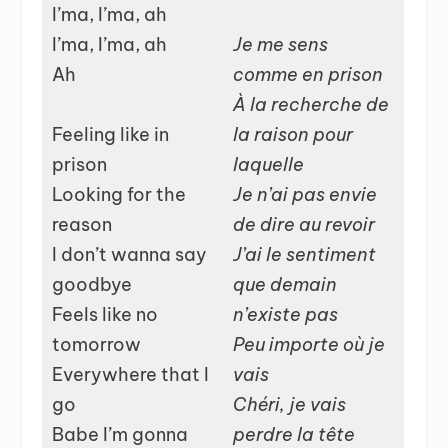
I’ma, I’ma, ah
I’ma, I’ma, ah
Je me sens
Ah
comme en prison
À la recherche de
Feeling like in
la raison pour
prison
laquelle
Looking for the
Je n’ai pas envie
reason
de dire au revoir
I don’t wanna say
J’ai le sentiment
goodbye
que demain
Feels like no
n’existe pas
tomorrow
Peu importe où je
Everywhere that I
vais
go
Chéri, je vais
Babe I’m gonna
perdre la tête