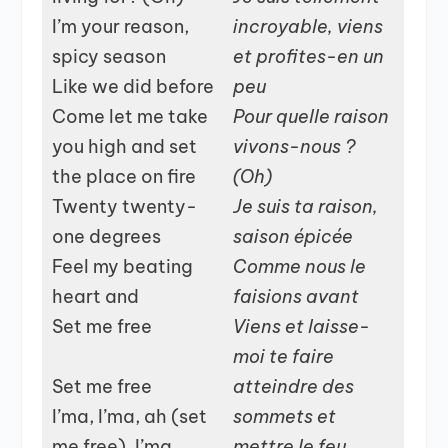
I’m your reason,
incroyable, viens
spicy season
et profites-en un
Like we did before
peu
Come let me take
Pour quelle raison
you high and set
vivons-nous ?
the place on fire
(Oh)
Twenty twenty-
Je suis ta raison,
one degrees
saison épicée
Feel my beating
Comme nous le
heart and
faisions avant
Set me free
Viens et laisse-
moi te faire
Set me free
atteindre des
I’ma, I’ma, ah (set
sommets et
me free), I’ma
mettre le feu