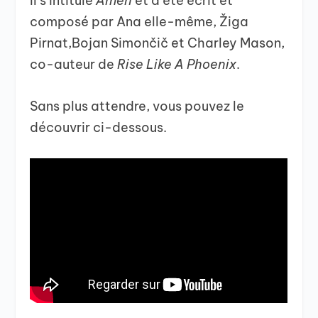
Il s’intitule
Amen
et a été écrit et
composé par
Ana elle-même, Žiga
Pirnat,Bojan Simončič et Charley Mason,
co-auteur de
Rise Like A Phoenix
.
Sans plus attendre, vous pouvez le
découvrir ci-dessous.