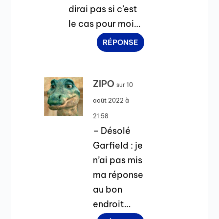
dirai pas si c’est
le cas pour moi…
RÉPONSE
ZIPO
sur 10
août 2022 à
21:58
– Désolé
Garfield : je
n’ai pas mis
ma réponse
au bon
endroit…