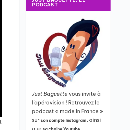
JUST BAGUETTE, LE
PODCAST
Just Baguette
vous invite à
l’apérovision ! Retrouvez le
podcast « made in France »
sur
, ainsi
son compte Instagram
t
que
sa chaîne Youtube.