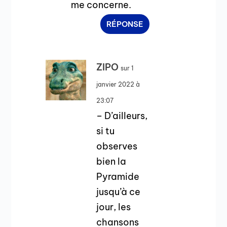
me concerne.
RÉPONSE
ZIPO
sur 1
janvier 2022 à
23:07
– D’ailleurs,
si tu
observes
bien la
Pyramide
jusqu’à ce
jour, les
chansons