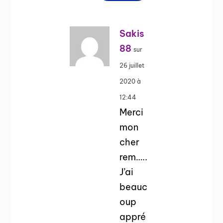
Sakis
88
sur
26 juillet
2020 à
12:44
Merci
mon
cher
rem…..
J’ai
beauc
oup
appré