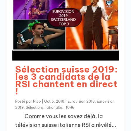
Sélection suisse 2019:
les 3 candidats de la
RSI chantent en direct
!
Posté par
Nico
|
Oct 6, 2018
|
Eurovision 2018
,
Eurovision
2019
,
Sélections nationales
|
10
Comme vous les savez déjà, la
télévision suisse italienne RSI a révélé...