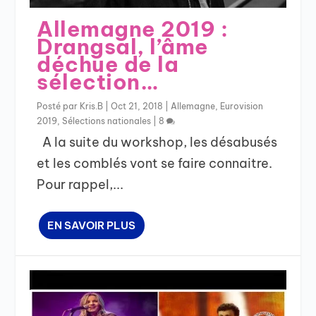
Allemagne 2019 :
Drangsal, l’âme
déchue de la
sélection…
Posté par
Kris.B
|
Oct 21, 2018
|
Allemagne
,
Eurovision
2019
,
Sélections nationales
|
8
A la suite du workshop, les désabusés
et les comblés vont se faire connaitre.
Pour rappel,...
EN SAVOIR PLUS