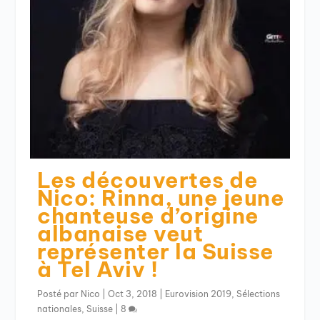
Les découvertes de
Nico: Rinna, une jeune
chanteuse d’origine
albanaise veut
représenter la Suisse
à Tel Aviv !
Posté par
Nico
|
Oct 3, 2018
|
Eurovision 2019
,
Sélections
nationales
,
Suisse
|
8