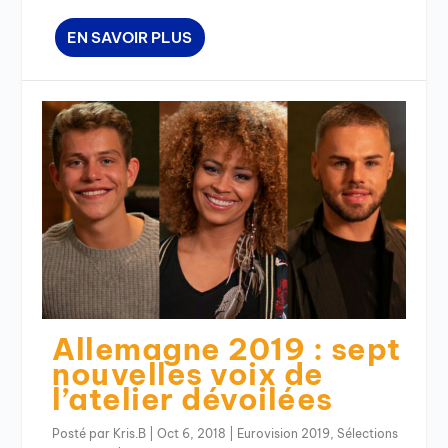
EN SAVOIR PLUS
Allemagne 2019 : sept
nouvelles voix de
l’atelier dévoilées
Posté par
Kris.B
|
Oct 6, 2018
|
Eurovision 2019
,
Sélections