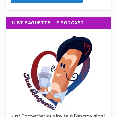
JUST BAGUETTE, LE PODCAST
Just Baguette
vous invite à l’apérovision !