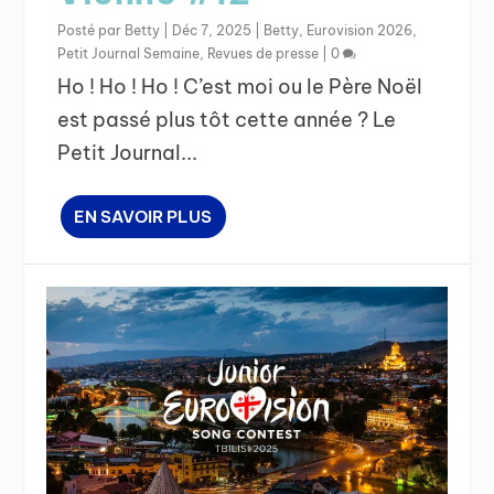
Posté par
Betty
|
Déc 7, 2025
|
Betty
,
Eurovision 2026
,
Petit Journal Semaine
,
Revues de presse
|
0
Ho ! Ho ! Ho ! C’est moi ou le Père Noël
est passé plus tôt cette année ? Le
Petit Journal...
EN SAVOIR PLUS