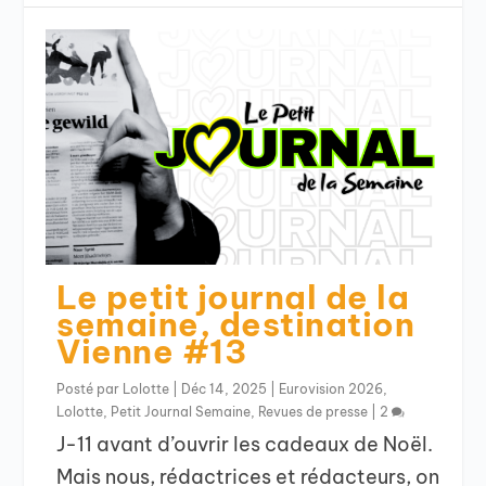
Le petit journal de la
semaine, destination
Vienne #13
Posté par
Lolotte
|
Déc 14, 2025
|
Eurovision 2026
,
Lolotte
,
Petit Journal Semaine
,
Revues de presse
|
2
J-11 avant d’ouvrir les cadeaux de Noël.
Mais nous, rédactrices et rédacteurs, on