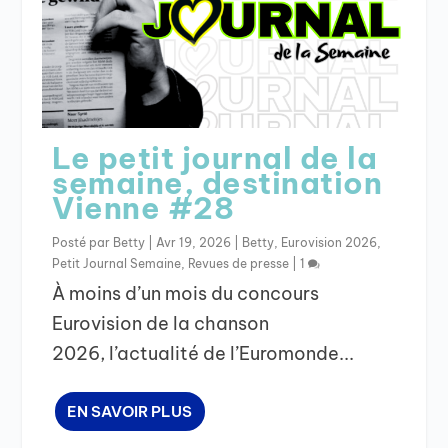
Le petit journal de la
semaine, destination
Vienne #28
Posté par
Betty
|
Avr 19, 2026
|
Betty
,
Eurovision 2026
,
Petit Journal Semaine
,
Revues de presse
|
1
À moins d’un mois du concours
Eurovision de la chanson
2026, l’actualité de l’Euromonde...
EN SAVOIR PLUS