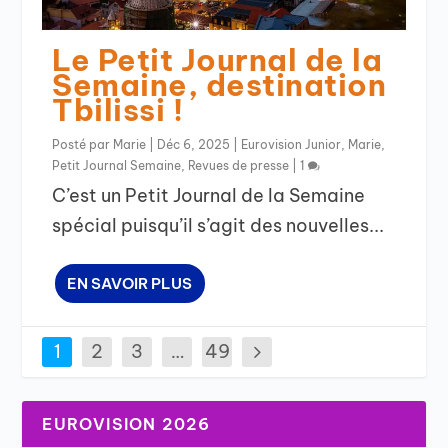
Le Petit Journal de la
Semaine, destination
Tbilissi !
Posté par
Marie
|
Déc 6, 2025
|
Eurovision Junior
,
Marie
,
Petit Journal Semaine
,
Revues de presse
|
1
C’est un Petit Journal de la Semaine
spécial puisqu’il s’agit des nouvelles...
EN SAVOIR PLUS
1
2
3
…
49
EUROVISION 2026