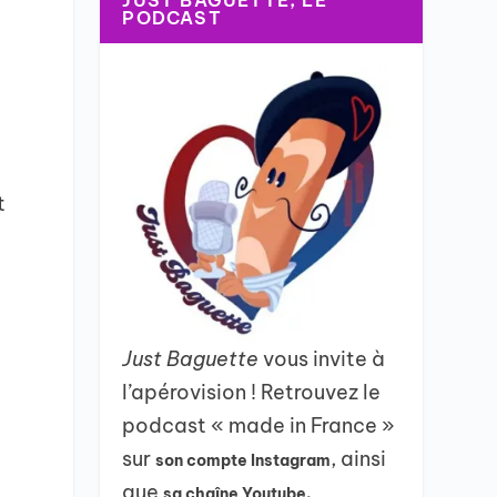
JUST BAGUETTE, LE
PODCAST
t
Just Baguette
vous invite à
l’apérovision ! Retrouvez le
podcast « made in France »
sur
, ainsi
son compte Instagram
que
sa chaîne Youtube.