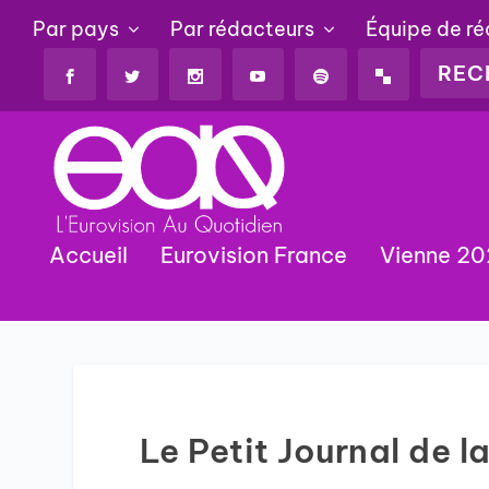
Par pays
Par rédacteurs
Équipe de r
Accueil
Eurovision France
Vienne 2
Le Petit Journal de 