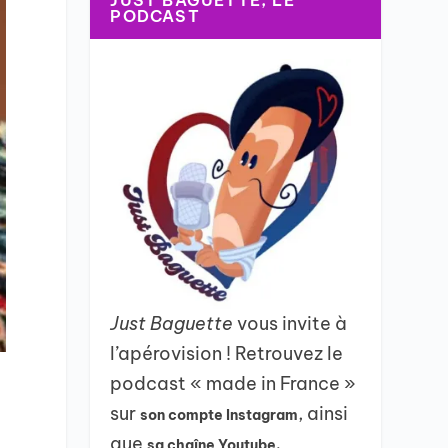
JUST BAGUETTE, LE
PODCAST
Just Baguette
vous invite à
l’apérovision ! Retrouvez le
podcast « made in France »
sur
, ainsi
son compte Instagram
que
sa chaîne Youtube.