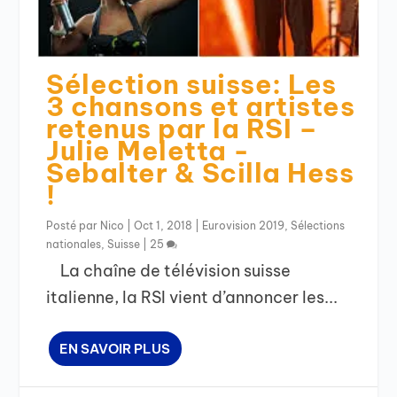
Sélection suisse: Les
3 chansons et artistes
retenus par la RSI –
Julie Meletta -
Sebalter & Scilla Hess
!
Posté par
Nico
|
Oct 1, 2018
|
Eurovision 2019
,
Sélections
nationales
,
Suisse
|
25
La chaîne de télévision suisse
italienne, la RSI vient d’annoncer les...
EN SAVOIR PLUS