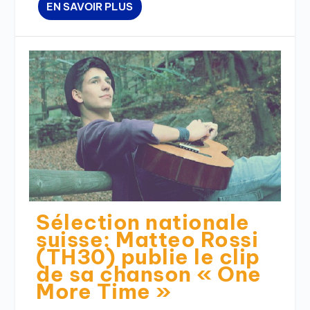
EN SAVOIR PLUS
Sélection nationale
suisse: Matteo Rossi
(TH30) publie le clip
de sa chanson « One
More Time »