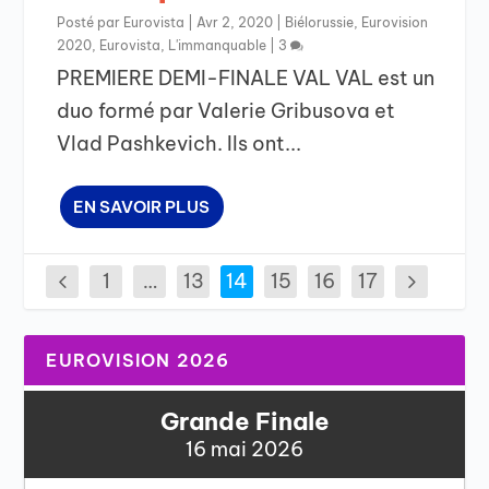
Posté par
Eurovista
|
Avr 2, 2020
|
Biélorussie
,
Eurovision
2020
,
Eurovista
,
L'immanquable
|
3
PREMIERE DEMI-FINALE VAL VAL est un
duo formé par Valerie Gribusova et
Vlad Pashkevich. Ils ont...
EN SAVOIR PLUS
1
…
13
14
15
16
17
EUROVISION 2026
Grande Finale
16 mai 2026