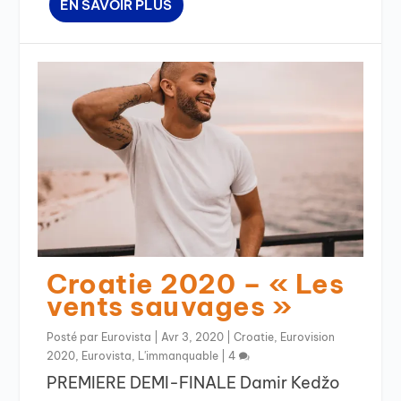
EN SAVOIR PLUS
Croatie 2020 – « Les
vents sauvages »
Posté par
Eurovista
|
Avr 3, 2020
|
Croatie
,
Eurovision
2020
,
Eurovista
,
L'immanquable
|
4
PREMIERE DEMI-FINALE Damir Kedžo