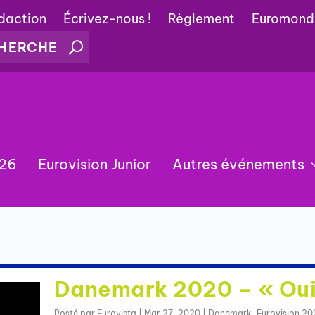
édaction
Écrivez-nous !
Règlement
Euromond
026
Eurovision Junior
Autres événements
Danemark 2020 – « Oui
Posté par
Eurovista
|
Mar 27, 2020
|
Danemark
,
Eurovision 20