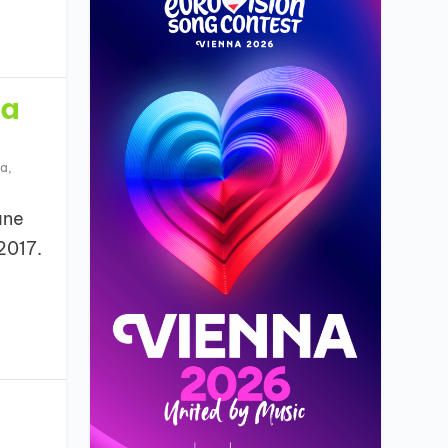
la
ta
,
ane
2017.