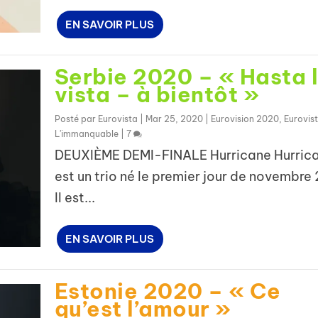
EN SAVOIR PLUS
Serbie 2020 – « Hasta 
vista – à bientôt »
Posté par
Eurovista
|
Mar 25, 2020
|
Eurovision 2020
,
Eurovis
L'immanquable
|
7
DEUXIÈME DEMI-FINALE Hurricane Hurric
est un trio né le premier jour de novembre 
Il est...
EN SAVOIR PLUS
Estonie 2020 – « Ce
qu’est l’amour »