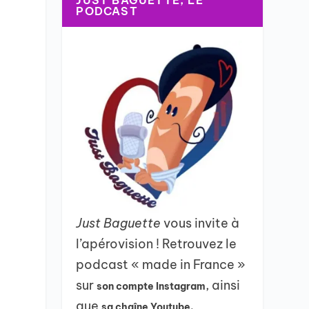
JUST BAGUETTE, LE
PODCAST
Just Baguette
vous invite à
l’apérovision ! Retrouvez le
podcast « made in France »
sur
, ainsi
son compte Instagram
que
sa chaîne Youtube.