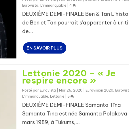
Eurovista
,
L'immanquable
|
4
DEUXIÈME DEMI-FINALE Ben & Tan L’histo
de Ben et Tan pourrait s’apparenter à un ti
de...
EN SAVOIR PLUS
Lettonie 2020 – « Je
respire encore »
Posté par
Eurovista
|
Mar 26, 2020
|
Eurovision 2020
,
Eurovis
L'immanquable
,
Lettonie
|
6
DEUXIÈME DEMI-FINALE Samanta Tīna
Samanta Tīna est née Samanta Polakova l
mars 1989, à Tukums,...