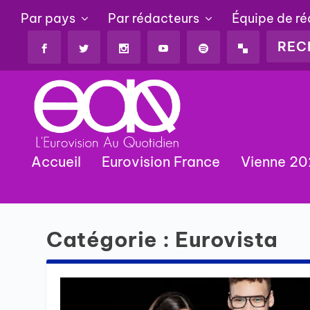
Par pays
Par rédacteurs
Équipe de r
Accueil
Eurovision France
Vienne 2
Catégorie :
Eurovista