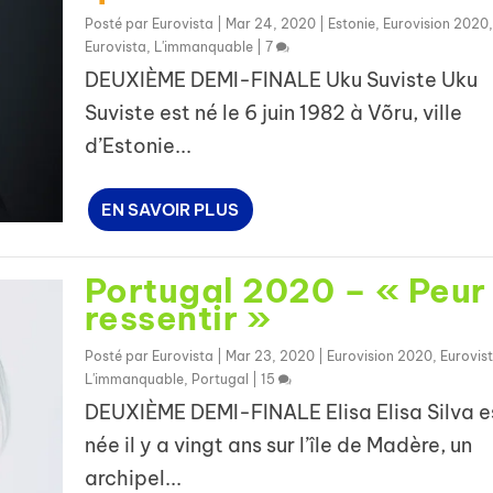
Posté par
Eurovista
|
Mar 24, 2020
|
Estonie
,
Eurovision 2020
,
Eurovista
,
L'immanquable
|
7
DEUXIÈME DEMI-FINALE Uku Suviste Uku
Suviste est né le 6 juin 1982 à Võru, ville
d’Estonie...
EN SAVOIR PLUS
Portugal 2020 – « Peur
ressentir »
Posté par
Eurovista
|
Mar 23, 2020
|
Eurovision 2020
,
Eurovis
L'immanquable
,
Portugal
|
15
DEUXIÈME DEMI-FINALE Elisa Elisa Silva e
née il y a vingt ans sur l’île de Madère, un
archipel...