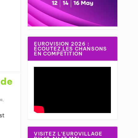
EUROVISION 2026 :
ÉCOUTEZ LES CHANSONS
EN COMPÉTITION
 de
ta
,
st
VISITEZ L’EUROVILLAGE