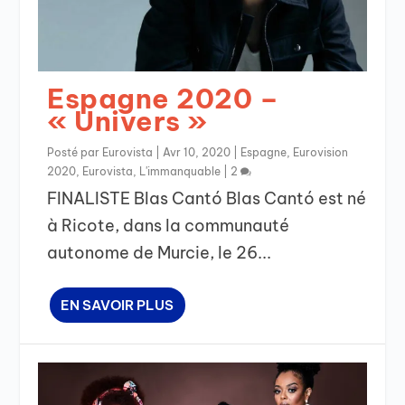
Espagne 2020 –
« Univers »
Posté par
Eurovista
|
Avr 10, 2020
|
Espagne
,
Eurovision
2020
,
Eurovista
,
L'immanquable
|
2
FINALISTE Blas Cantó Blas Cantó est né
à Ricote, dans la communauté
autonome de Murcie, le 26...
EN SAVOIR PLUS