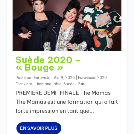
Suède 2020 –
« Bouge »
Posté par
Eurovista
|
Avr 9, 2020
|
Eurovision 2020
,
Eurovista
,
L'immanquable
,
Suède
|
2
PREMIERE DEMI-FINALE The Mamas
The Mamas est une formation qui a fait
forte impression en tant que...
EN SAVOIR PLUS