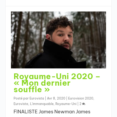
Royaume-Uni 2020 –
« Mon dernier
souffle »
Posté par
Eurovista
|
Avr 8, 2020
|
Eurovision 2020
,
Eurovista
,
L'immanquable
,
Royaume-Uni
|
2
FINALISTE James Newman James