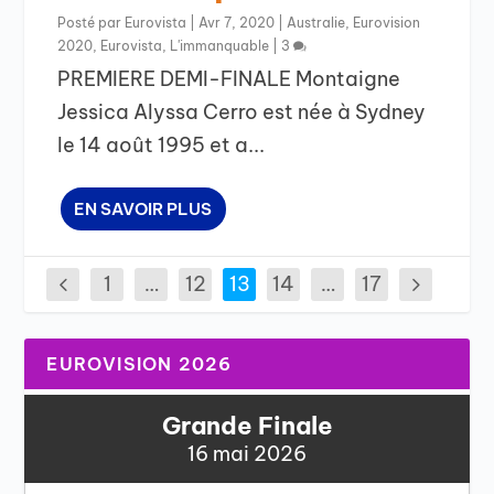
Posté par
Eurovista
|
Avr 7, 2020
|
Australie
,
Eurovision
2020
,
Eurovista
,
L'immanquable
|
3
PREMIERE DEMI-FINALE Montaigne
Jessica Alyssa Cerro est née à Sydney
le 14 août 1995 et a...
EN SAVOIR PLUS
1
…
12
13
14
…
17
EUROVISION 2026
Grande Finale
16 mai 2026