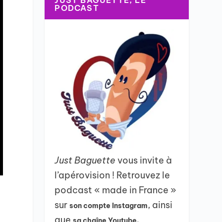
JUST BAGUETTE, LE
PODCAST
Just Baguette
vous invite à
l’apérovision ! Retrouvez le
podcast « made in France »
sur
, ainsi
son compte Instagram
que
sa chaîne Youtube.