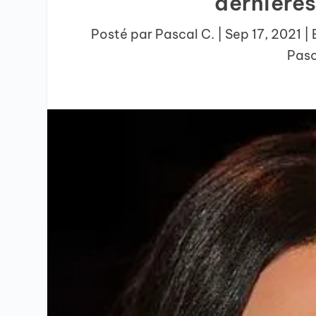
dernières
Posté par
Pascal C.
|
Sep 17, 2021
|
Pasc