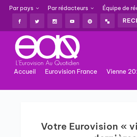
Par pays
Par rédacteurs
Équipe de r
Accueil
Eurovision France
Vienne 2
Votre Eurovision « 