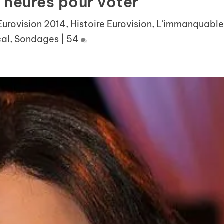
 heures pour voter
Eurovision 2014
,
Histoire Eurovision
,
L'immanquable
al
,
Sondages
|
54