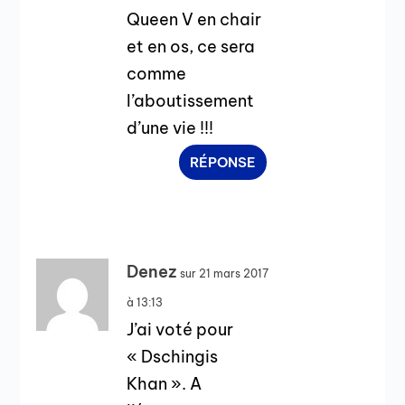
Queen V en chair
et en os, ce sera
comme
l’aboutissement
d’une vie !!!
RÉPONSE
Denez
sur 21 mars 2017
à 13:13
J’ai voté pour
« Dschingis
Khan ». A