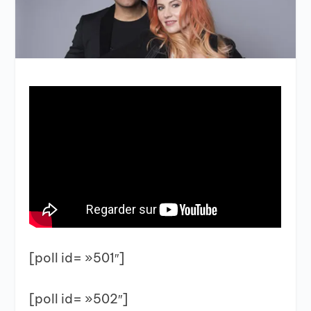
[poll id= »501″]
[poll id= »502″]