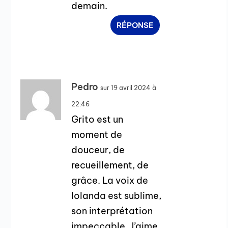
demain.
RÉPONSE
Pedro
sur 19 avril 2024 à
22:46
Grito est un
moment de
douceur, de
recueillement, de
grâce. La voix de
Iolanda est sublime,
son interprétation
impeccable. J’aime