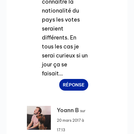
connaître la
nationalité du
pays les votes
seraient
différents. En
tous les cas je
serai curieux si un
jour ça se
faisait…
RÉPONSE
Yoann B
sur
20 mars 2017 à
17:13