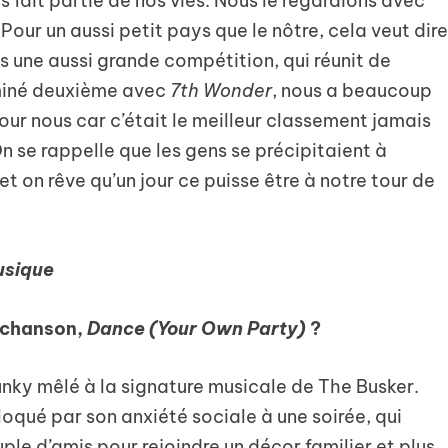
rs fait partie de nos vies. Nous le regardions avec
 Pour un aussi petit pays que le nôtre, cela veut dir
 une aussi grande compétition, qui réunit de
rminé deuxième avec
7th Wonder
, nous a beaucoup
ur nous car c’était le meilleur classement jamais
 se rappelle que les gens se précipitaient à
 et on rêve qu’un jour ce puisse être à notre tour de
usique
e chanson,
Dance (Your Own Party)
?
funky mêlé à la signature musicale de The Busker.
oqué par son anxiété sociale à une soirée, qui
ple d’amis pour rejoindre un décor familier et plus