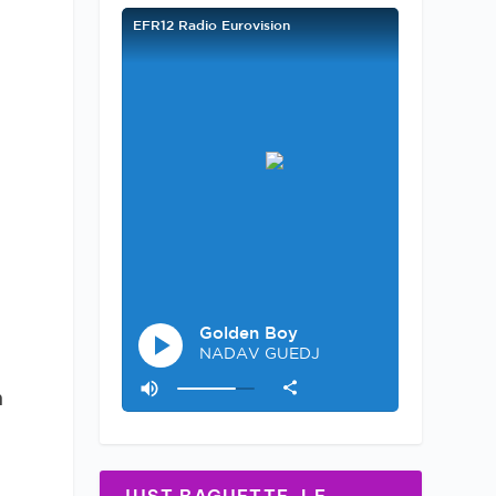
e
n
n