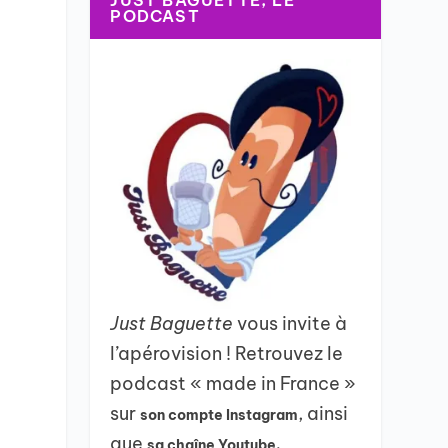
JUST BAGUETTE, LE
PODCAST
e
Just Baguette
vous invite à
l’apérovision ! Retrouvez le
podcast « made in France »
sur
, ainsi
son compte Instagram
que
sa chaîne Youtube.