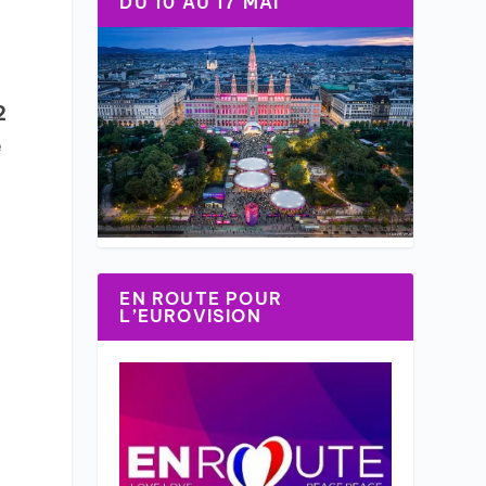
DU 10 AU 17 MAI
2
e
EN ROUTE POUR
L’EUROVISION
-