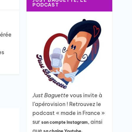
JUST BAGUETTE, LE
PODCAST
cérée
es
Just Baguette
vous invite à
l’apérovision ! Retrouvez le
podcast « made in France »
sur
, ainsi
son compte Instagram
que
sa chaîne Youtube.