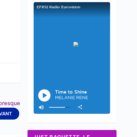
 presque
IVANT