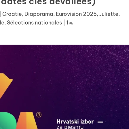
dates clés dévoilées)
|
Croatie
,
Diaporama
,
Eurovision 2025
,
Juliette
,
le
,
Sélections nationales
|
1