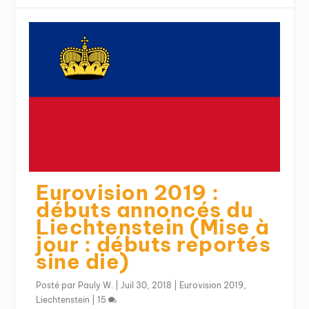
Eurovision 2019 :
débuts annoncés du
Liechtenstein (Mise à
jour : débuts reportés
sine die)
Posté par
Pauly W.
|
Juil 30, 2018
|
Eurovision 2019
,
Liechtenstein
|
15