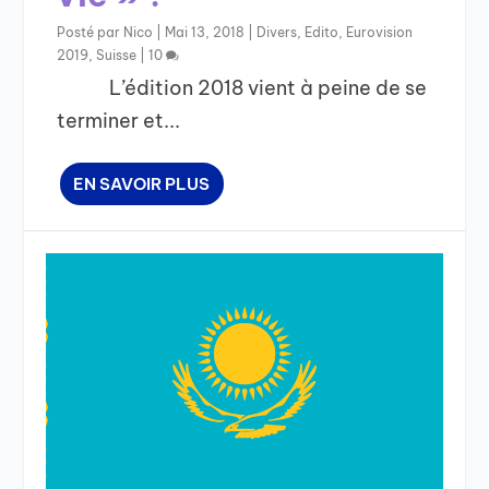
Posté par
Nico
|
Mai 13, 2018
|
Divers
,
Edito
,
Eurovision
2019
,
Suisse
|
10
L’édition 2018 vient à peine de se
terminer et...
EN SAVOIR PLUS