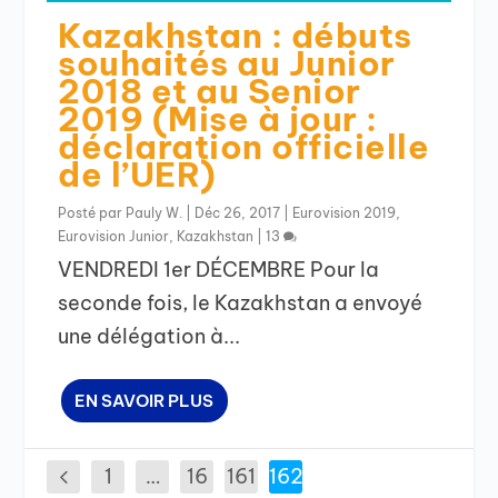
Kazakhstan : débuts
souhaités au Junior
2018 et au Senior
2019 (Mise à jour :
déclaration officielle
de l’UER)
Posté par
Pauly W.
|
Déc 26, 2017
|
Eurovision 2019
,
Eurovision Junior
,
Kazakhstan
|
13
VENDREDI 1er DÉCEMBRE Pour la
seconde fois, le Kazakhstan a envoyé
une délégation à...
EN SAVOIR PLUS
1
…
16
161
162