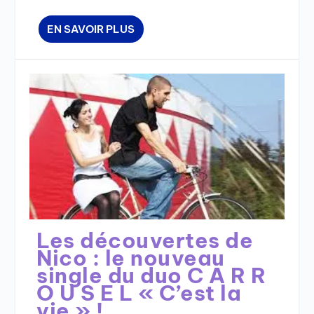
EN SAVOIR PLUS
Les découvertes de
Nico : le nouveau
single du duo C A R R
O U S E L « C’est la
vie » !