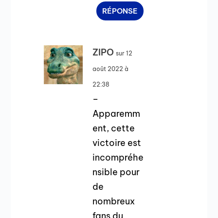
RÉPONSE
ZIPO
sur 12
août 2022 à
22:38
–
Apparemm
ent, cette
victoire est
incompréhe
nsible pour
de
nombreux
fans du