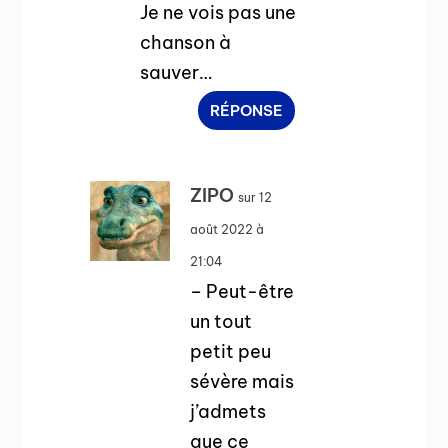
Je ne vois pas une
chanson à
sauver…
RÉPONSE
ZIPO
sur 12
août 2022 à
21:04
– Peut-être
un tout
petit peu
sévère mais
j’admets
que ce