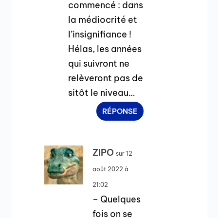
commencé : dans
la médiocrité et
l’insignifiance !
Hélas, les années
qui suivront ne
relèveront pas de
sitôt le niveau…
RÉPONSE
ZIPO
sur 12
août 2022 à
21:02
– Quelques
fois on se