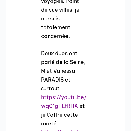
voyages. Point
de vue villes, je
me suis
totalement
concernée.
Deux duos ont
parlé de la Seine,
M et Vanessa
PARADIS et
surtout
https://youtu.be/
wq01gTLfRHA
et
je t’offre cette
rareté :