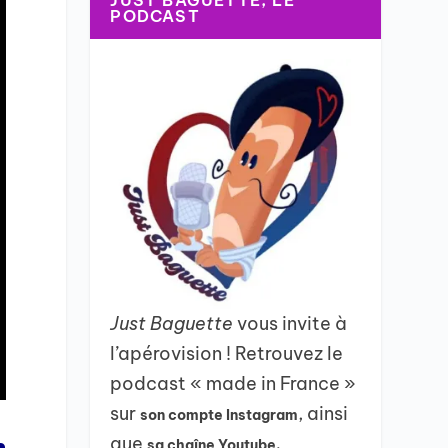
JUST BAGUETTE, LE
PODCAST
Just Baguette
vous invite à
l’apérovision ! Retrouvez le
podcast « made in France »
sur
, ainsi
son compte Instagram
que
sa chaîne Youtube.