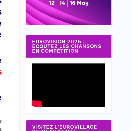
s
e
e
EUROVISION 2026 :
ÉCOUTEZ LES CHANSONS
EN COMPÉTITION
e
s
e
r
VISITEZ L’EUROVILLAGE
é