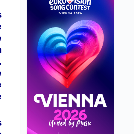
s
e
e
n
,
e
e
e
s
s