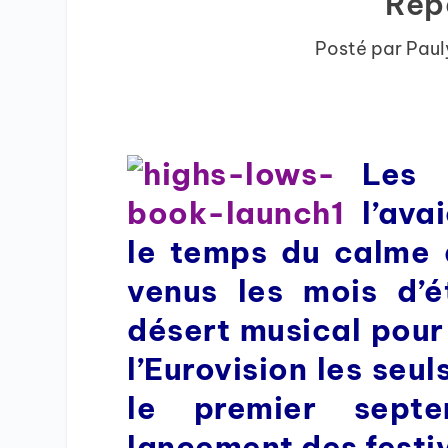
Repe
Posté par
Paul
Les 
l’ava
le temps du calme a
venus les mois d’é
désert musical pour 
l’Eurovision les seu
le premier septe
lancement des festiv