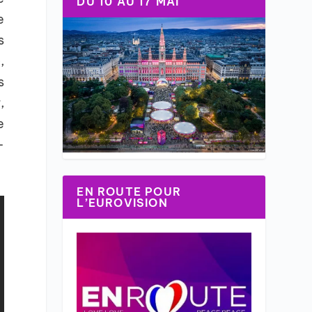
DU 10 AU 17 MAI
e
s
o
,
s
,
e
-
EN ROUTE POUR
L’EUROVISION