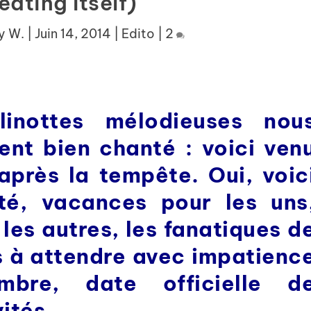
ating Itself)
y W.
|
Juin 14, 2014
|
Edito
|
2
linottes mélodieuses nou
ient bien chanté : voici ven
près la tempête. Oui, voic
té, vacances pour les uns
les autres, les fanatiques d
ls à attendre avec impatienc
mbre, date officielle d
ités.