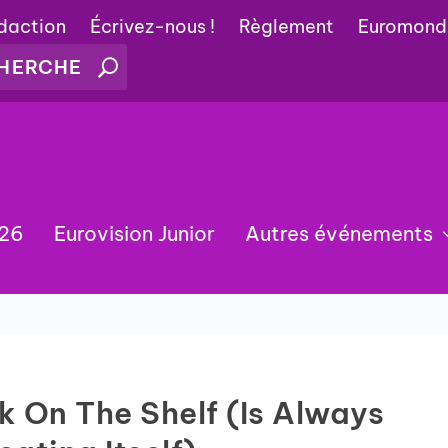
édaction
Écrivez-nous !
Règlement
Euromond
026
Eurovision Junior
Autres événements
k On The Shelf (Is Always