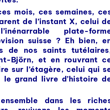
es mois, ces semaines, ce
rent de l’instant X, celui d
’inénarrable plate-form
vision suisse ? Eh bien, e
s de nos saints tutélaires
nt-Björn, et en rouvrant c
re sur l’étagère, celui qui s
 le grand livre d’histoire d
 ensemble dans les riche
rs, revivons les moment