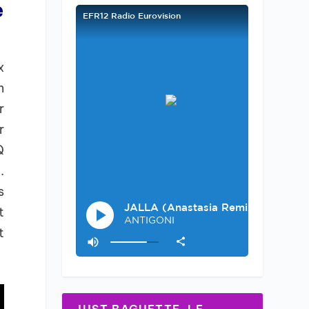
e
x
n
r
r
Q
.
s
t
t