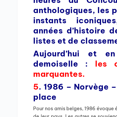
anthologiques, les p
instants iconique
années d’histoire d
listes et de classeme
Aujourd’hui et en
demoiselle
:
les 
marquantes.
5
. 1986 – Norvège –
place
Pour nos amis belges, 1986 évoque é
de leur pays. Les autres se souvien