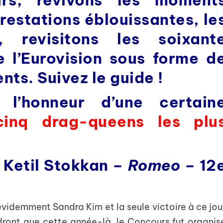
restations éblouissantes, le
s, revisitons les soixant
e l’Eurovision sous forme d
nts. Suivez le guide !
 l’honneur d’une certain
cinq drag-queens les plu
 Ketil Stokkan –
Romeo
– 12
videmment Sandra Kim et la seule victoire à ce jou
dront que cette année-là, le Concours fut organis