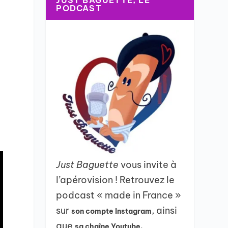
JUST BAGUETTE, LE
PODCAST
Just Baguette
vous invite à
l’apérovision ! Retrouvez le
podcast « made in France »
sur
, ainsi
son compte Instagram
que
sa chaîne Youtube.