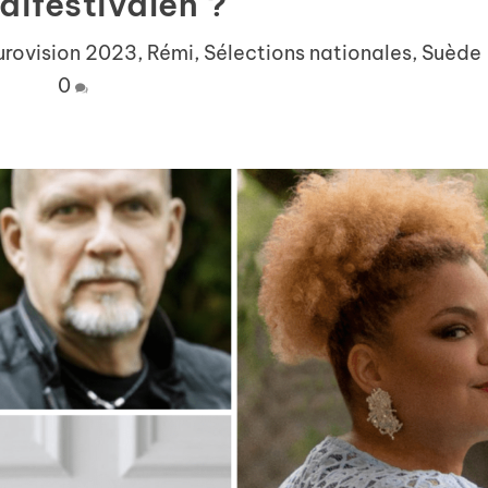
difestivalen ?
urovision 2023
,
Rémi
,
Sélections nationales
,
Suède
0