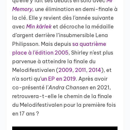
qu’elle y fait ses débuts en solo avec
Mr
Memory,
une élimination en demi-finale à
la clé. Elle y revient dès l’année suivante
avec
Min kärlek
et décroche la médaille
d’argent derrière l’insubmersible Lena
Philipsson. Mais depuis
sa quatrième
place à l’édition 2005
, Shirley n’est plus
parvenue à atteindre la finale du
Melodifestivalen (
2009
,
2011
,
2014
), et
n’a sorti qu’
un EP en 2019
. Après avoir
co-présenté l’
Andra Chansen
en 2021,
retrouvera-t-elle le chemin de la finale
du Melodifestivalen pour la première fois
en 17 ans ?