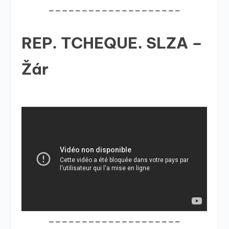
____________________
REP. TCHEQUE. SLZA –
Žár
____________________