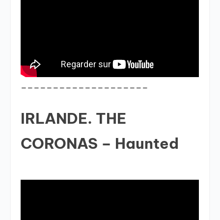
____________________
IRLANDE. THE
CORONAS – Haunted