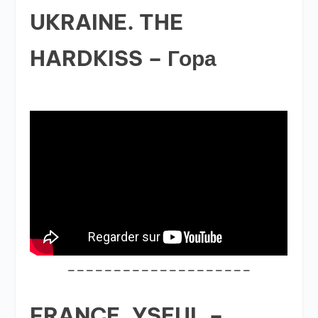
UKRAINE. THE
HARDKISS – Гора
____________________
FRANCE. YSEUL –