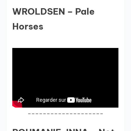
WROLDSEN – Pale
Horses
____________________