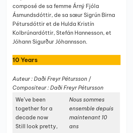
composé de sa femme Árný Fjóla
Ásmundsdóttir, de sa sœur Sigrún Birna
Pétursdóttir et de Hulda Kristín
Kolbrúnardóttir, Stefán Hannesson, et
Jóhann Sigurður Jóhannsson.
10 Years
Auteur : Daði Freyr Pétursson
/
Compositeur : Daði Freyr Pétursson
We’ve been
Nous sommes
together for a
ensemble depuis
decade now
maintenant 10
Still look pretty,
ans