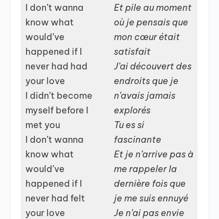
I don’t wanna
Et pile au moment
know what
où je pensais que
would’ve
mon cœur était
happened if I
satisfait
never had had
J’ai découvert des
your love
endroits que je
I didn’t become
n’avais jamais
myself before I
explorés
met you
Tu es si
I don’t wanna
fascinante
know what
Et je n’arrive pas à
would’ve
me rappeler la
happened if I
dernière fois que
never had felt
je me suis ennuyé
your love
Je n’ai pas envie