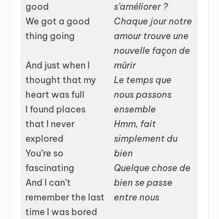
good
s’améliorer ?
We got a good
Chaque jour notre
thing going
amour trouve une
nouvelle façon de
And just when I
mûrir
thought that my
Le temps que
heart was full
nous passons
I found places
ensemble
that I never
Hmm, fait
explored
simplement du
You’re so
bien
fascinating
Quelque chose de
And I can’t
bien se passe
remember the last
entre nous
time I was bored