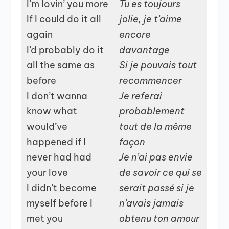
I’m lovin’ you more
Tu es toujours
If I could do it all
jolie, je t’aime
again
encore
I’d probably do it
davantage
all the same as
Si je pouvais tout
before
recommencer
I don’t wanna
Je referai
know what
probablement
would’ve
tout de la même
happened if I
façon
never had had
Je n’ai pas envie
your love
de savoir ce qui se
I didn’t become
serait passé si je
myself before I
n’avais jamais
met you
obtenu ton amour