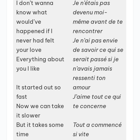
I don’t wanna
Je n’étais pas
know what
devenu moi-
would’ve
même avant de te
happened if I
rencontrer
never had felt
Je n’ai pas envie
your love
de savoir ce qui se
Everything about
serait passé si je
you I like
n’avais jamais
ressenti ton
It started out so
amour
fast
J’aime tout ce qui
Now we can take
te concerne
it slower
But it takes some
Tout a commencé
time
si vite