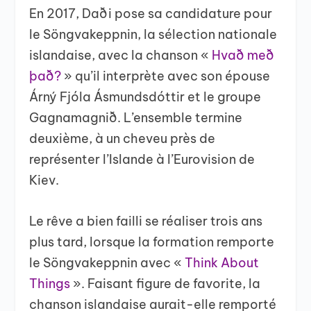
En 2017, Daði pose sa candidature pour
le Söngvakeppnin, la sélection nationale
islandaise, avec la chanson «
Hvað með
það?
» qu’il interprète avec son épouse
Árný Fjóla Ásmundsdóttir et le groupe
Gagnamagnið. L’ensemble termine
deuxième, à un cheveu près de
représenter l’Islande à l’Eurovision de
Kiev.
Le rêve a bien failli se réaliser trois ans
plus tard, lorsque la formation remporte
le Söngvakeppnin avec «
Think About
Things
». Faisant figure de favorite, la
chanson islandaise aurait-elle remporté