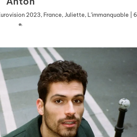
Anton
Eurovision 2023
,
France
,
Juliette
,
L'immanquable
|