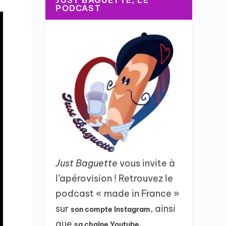
JUST BAGUETTE, LE
PODCAST
Just Baguette
vous invite à
l’apérovision ! Retrouvez le
podcast « made in France »
sur
, ainsi
son compte Instagram
que
sa chaîne Youtube.