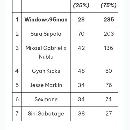
(25%)
(75%)
1
Windows95man
28
285
2
Sara Siipola
70
203
3
Mikael Gabriel x
42
136
Nublu
4
Cyan Kicks
48
80
5
Jesse Markin
34
76
6
Sexmane
34
74
7
Sini Sabotage
38
27